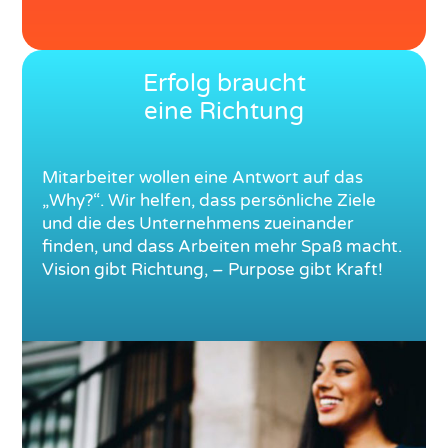
Erfolg braucht
eine Richtung
Mitarbeiter wollen eine Antwort auf das
„Why?“. Wir helfen, dass persönliche Ziele
und die des Unternehmens zueinander
finden, und dass Arbeiten mehr Spaß macht.
Vision gibt Richtung, – Purpose gibt Kraft!